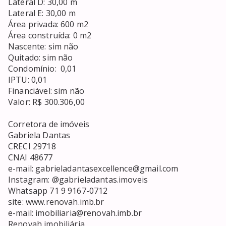
Lateral D: 30,00 m

Lateral E: 30,00 m

Área privada: 600 m2 

Área construída: 0 m2

Nascente: sim não

Quitado: sim não

Condomínio:  0,01

IPTU: 0,01

Financiável: sim não

Valor: R$ 300.306,00

Corretora de imóveis

Gabriela Dantas

CRECI 29718

CNAI 48677

e-mail: gabrieladantasexcellence@gmail.com

Instagram: @gabrieladantas.imoveis

Whatsapp 71 9 9167-0712

site: www.renovah.imb.br

e-mail: imobiliaria@renovah.imb.br

Renovah imobiliária
