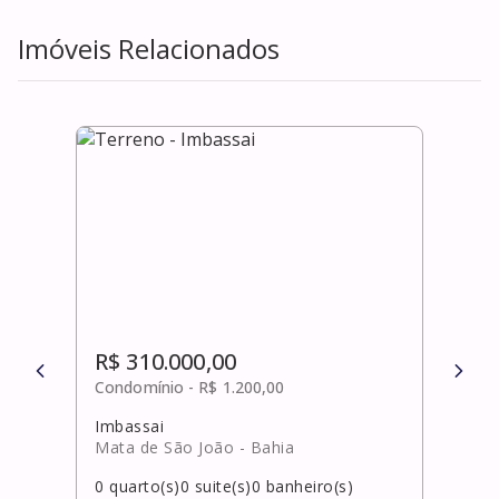
Imóveis Relacionados
R$ 310.000,00
R$ 
Condomínio -
R$ 1.200,00
Cond
Imbassai
Bura
Mata de São João
- Bahia
Laur
0
quarto(s)
0
suite(s)
0
banheiro(s)
2
qua