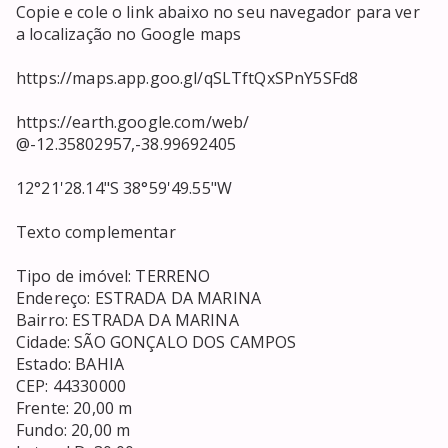
Copie e cole o link abaixo no seu navegador para ver 
a localização no Google maps

https://maps.app.goo.gl/qSLTftQxSPnY5SFd8

https://earth.google.com/web/

@-12.35802957,-38.99692405

12°21'28.14"S 38°59'49.55"W

Texto complementar

Tipo de imóvel: TERRENO

Endereço: ESTRADA DA MARINA

Bairro: ESTRADA DA MARINA

Cidade: SÃO GONÇALO DOS CAMPOS

Estado: BAHIA

CEP: 44330000

Frente: 20,00 m

Fundo: 20,00 m
