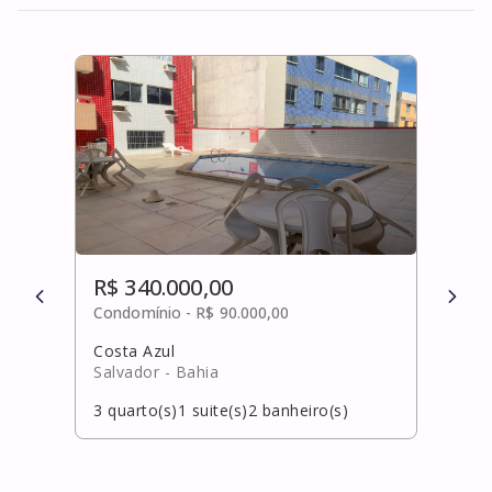
R$ 340.000,00
R$ 
Condomínio -
R$ 90.000,00
Cond
Costa Azul
Alto
Salvador
- Bahia
Salv
3
quarto(s)
1
suite(s)
2
banheiro(s)
5
qua