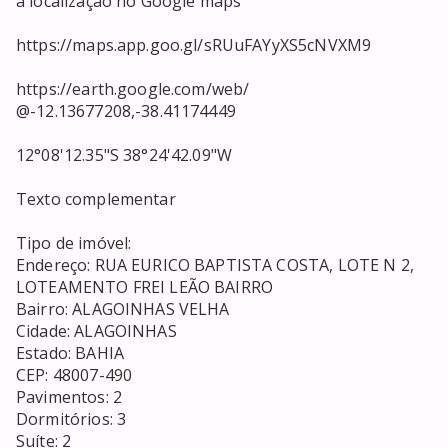
a localização no Google maps

https://maps.app.goo.gl/sRUuFAYyXS5cNVXM9

https://earth.google.com/web/

@-12.13677208,-38.41174449

12°08'12.35"S 38°24'42.09"W

Texto complementar

Tipo de imóvel: 

Endereço: RUA EURICO BAPTISTA COSTA, LOTE N 2, 
LOTEAMENTO FREI LEÃO BAIRRO

Bairro: ALAGOINHAS VELHA

Cidade: ALAGOINHAS

Estado: BAHIA

CEP: 48007-490

Pavimentos: 2

Dormitórios: 3

Suíte: 2
