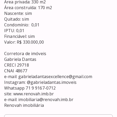
Área privada: 330 m2 

Área construída: 170 m2

Nascente: sim 

Quitado: sim

Condomínio:  0,01

IPTU: 0,01

Financiável: sim

Valor: R$ 330.000,00

Corretora de imóveis

Gabriela Dantas

CRECI 29718

CNAI 48677

e-mail: gabrieladantasexcellence@gmail.com

Instagram: @gabrieladantas.imoveis

Whatsapp 71 9 9167-0712

site: www.renovah.imb.br

e-mail: imobiliaria@renovah.imb.br

Renovah imobiliária