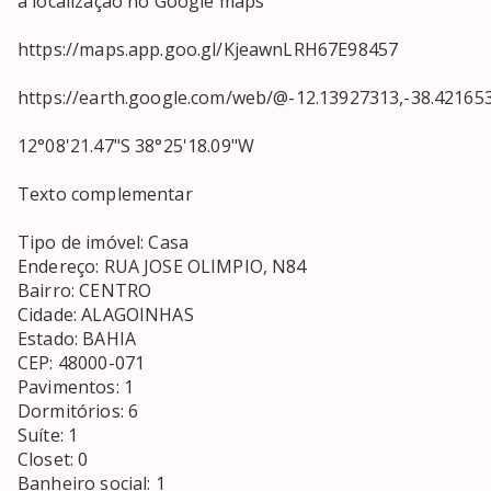
a localização no Google maps

https://maps.app.goo.gl/KjeawnLRH67E98457

https://earth.google.com/web/@-12.13927313,-38.42165307
12°08'21.47"S 38°25'18.09"W

Texto complementar

Tipo de imóvel: Casa

Endereço: RUA JOSE OLIMPIO, N84

Bairro: CENTRO

Cidade: ALAGOINHAS

Estado: BAHIA

CEP: 48000-071

Pavimentos: 1

Dormitórios: 6

Suíte: 1

Closet: 0 

Banheiro social: 1
