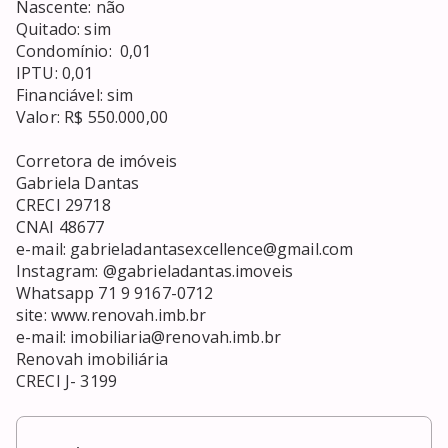
Nascente: não

Quitado: sim

Condomínio:  0,01

IPTU: 0,01

Financiável: sim

Valor: R$ 550.000,00

Corretora de imóveis

Gabriela Dantas

CRECI 29718

CNAI 48677

e-mail: gabrieladantasexcellence@gmail.com

Instagram: @gabrieladantas.imoveis

Whatsapp 71 9 9167-0712

site: www.renovah.imb.br

e-mail: imobiliaria@renovah.imb.br

Renovah imobiliária

CRECI J- 3199