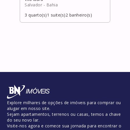
Salvador
- Bahia
Cama
3
quarto(s)
1
suite(s)
2
banheiro(s)
4
qua
Explore milhares de opções de imóveis para comprar ou
alugar em nosso site.
Sejam apartamentos, terrenos ou casas, temos a chave
do seu novo lar.
Visite-nos agora e comece sua jornada para encontrar o