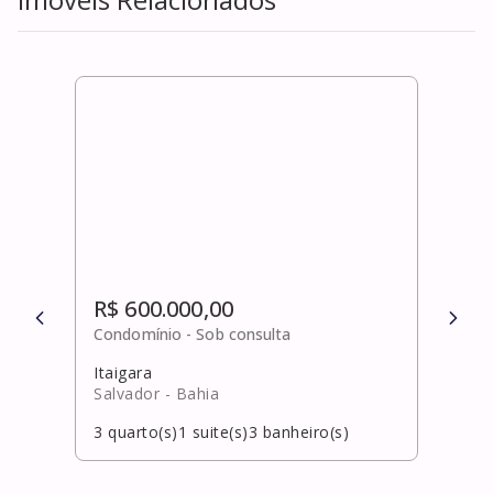
R$ 600.000,00
R$ 
Condomínio -
Sob consulta
Cond
Itaigara
Prai
Salvador
- Bahia
Salv
3
quarto(s)
1
suite(s)
3
banheiro(s)
2
qua