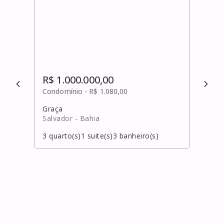
R$ 1.000.000,00
R$ 
Condomínio -
R$ 1.080,00
Cond
Graça
Cida
Salvador
- Bahia
Salv
3
quarto(s)
1
suite(s)
3
banheiro(s)
3
qua