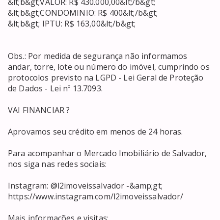
&lt;b&gt;VALOR: R$ 430.000,00&lt;/b&gt;

&lt;b&gt;CONDOMINIO: R$ 400&lt;/b&gt;

&lt;b&gt; IPTU: R$ 163,00&lt;/b&gt;

Obs.: Por medida de segurança não informamos 
andar, torre, lote ou número do imóvel, cumprindo os 
protocolos previsto na LGPD - Lei Geral de Proteção 
de Dados - Lei nº 13.7093.

VAI FINANCIAR ?

Aprovamos seu crédito em menos de 24 horas.

Para acompanhar o Mercado Imobiliário de Salvador, 
nos siga nas redes sociais:

Instagram: @l2imoveissalvador -&amp;gt; 
https://www.instagram.com/l2imoveissalvador/

Mais informações e visitas:
