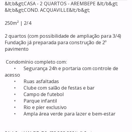
&lt;b&gt;CASA - 2 QUARTOS - AREMBEPE &lt;/b&gt;

&lt;b&gt;COND. ACQUAVILLE&lt;/b&gt;

250m² | 2/4 

2 quartos (com possibilidade de ampliação para 3/4)

Fundação já preparada para construção de 2º 
pavimento

 Condomínio completo com:

	•	Segurança 24h e portaria com controle de 
acesso

	•	Ruas asfaltadas

	•	Clube com salão de festas e bar

	•	Campo de futebol

	•	Parque infantil

	•	Rio e píer exclusivo

	•	Ampla área verde para lazer e bem-estar
