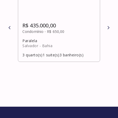
R$ 435.000,00
R$ 
Condomínio -
R$ 650,00
Cond
Paralela
Pitu
Salvador
- Bahia
Salv
3
quarto(s)
1
suite(s)
3
banheiro(s)
3
qua