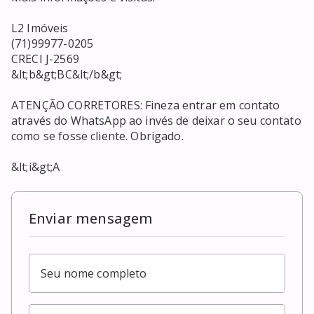
L2 Imóveis

(71)99977-0205

CRECI J-2569

&lt;b&gt;BC&lt;/b&gt;

ATENÇÃO CORRETORES: Fineza entrar em contato 
através do WhatsApp ao invés de deixar o seu contato 
como se fosse cliente. Obrigado.

&lt;i&gt;A
Enviar mensagem