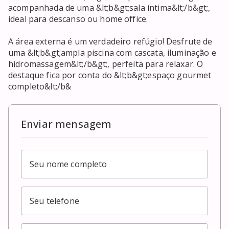
acompanhada de uma &lt;b&gt;sala íntima&lt;/b&gt;, 
ideal para descanso ou home office.

A área externa é um verdadeiro refúgio! Desfrute de 
uma &lt;b&gt;ampla piscina com cascata, iluminação e 
hidromassagem&lt;/b&gt;, perfeita para relaxar. O 
destaque fica por conta do &lt;b&gt;espaço gourmet 
completo&lt;/b&
Enviar mensagem