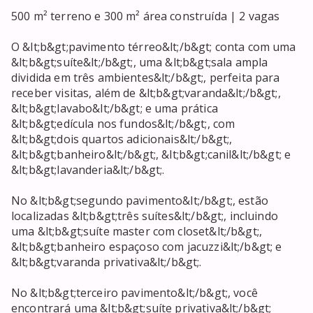
500 m² terreno e 300 m² área construída | 2 vagas 

O &lt;b&gt;pavimento térreo&lt;/b&gt; conta com uma 
&lt;b&gt;suíte&lt;/b&gt;, uma &lt;b&gt;sala ampla 
dividida em três ambientes&lt;/b&gt;, perfeita para 
receber visitas, além de &lt;b&gt;varanda&lt;/b&gt;, 
&lt;b&gt;lavabo&lt;/b&gt; e uma prática 
&lt;b&gt;edícula nos fundos&lt;/b&gt;, com 
&lt;b&gt;dois quartos adicionais&lt;/b&gt;, 
&lt;b&gt;banheiro&lt;/b&gt;, &lt;b&gt;canil&lt;/b&gt; e 
&lt;b&gt;lavanderia&lt;/b&gt;.

No &lt;b&gt;segundo pavimento&lt;/b&gt;, estão 
localizadas &lt;b&gt;três suítes&lt;/b&gt;, incluindo 
uma &lt;b&gt;suíte master com closet&lt;/b&gt;, 
&lt;b&gt;banheiro espaçoso com jacuzzi&lt;/b&gt; e 
&lt;b&gt;varanda privativa&lt;/b&gt;.

No &lt;b&gt;terceiro pavimento&lt;/b&gt;, você 
encontrará uma &lt;b&gt;suíte privativa&lt;/b&gt; 