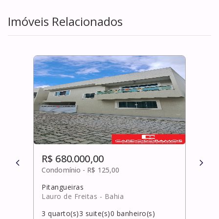
Imóveis Relacionados
R$ 680.000,00
R$ 
Condomínio -
R$ 125,00
Cond
Pitangueiras
Fede
Lauro de Freitas
- Bahia
Salv
3
quarto(s)
3
suite(s)
0
banheiro(s)
2
qua