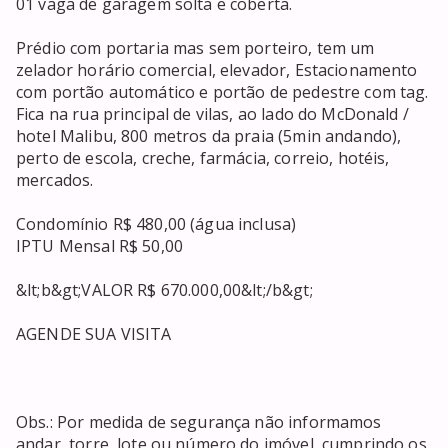
01 vaga de garagem solta e coberta.

Prédio com portaria mas sem porteiro, tem um 
zelador horário comercial, elevador, Estacionamento 
com portão automático e portão de pedestre com tag.

Fica na rua principal de vilas, ao lado do McDonald / 
hotel Malibu, 800 metros da praia (5min andando), 
perto de escola, creche, farmácia, correio, hotéis, 
mercados. 

Condomínio R$ 480,00 (água inclusa)

IPTU Mensal R$ 50,00

&lt;b&gt;VALOR R$ 670.000,00&lt;/b&gt;

AGENDE SUA VISITA

Obs.: Por medida de segurança não informamos 
andar, torre, lote ou número do imóvel, cumprindo os 