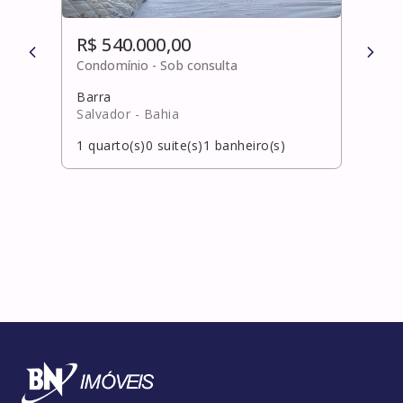
R$ 540.000,00
R$ 
Condomínio -
Sob consulta
Cond
Barra
Pita
Salvador
- Bahia
Laur
1
quarto(s)
0
suite(s)
1
banheiro(s)
3
qua