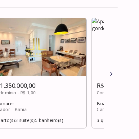
 1.350.000,00
R$ 1.350.000,0
domínio -
R$ 1,00
Condomínio -
R$ 1.5
amares
Boa esperança (mo
vador
- Bahia
Camaçari
- Bahia
arto(s)
3
suite(s)
5
banheiro(s)
3
quarto(s)
1
suite(s