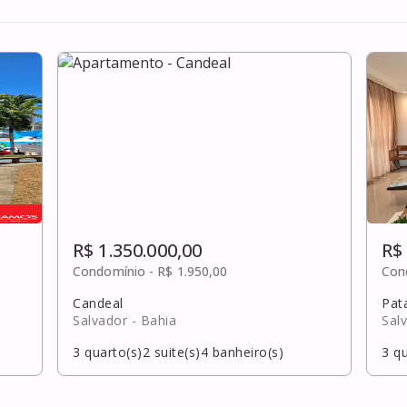
R$ 1.350.000,00
R$
Condomínio -
R$ 1.950,00
Con
Candeal
Pat
Salvador
- Bahia
Sal
3
quarto(s)
2
suite(s)
4
banheiro(s)
3
qu