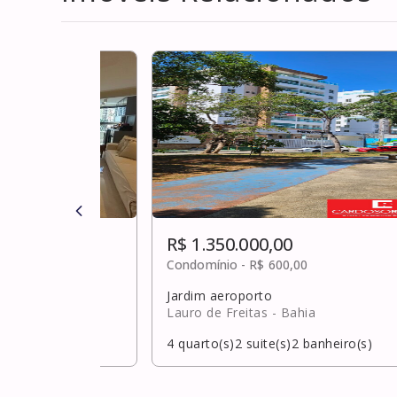
R$ 1.350.000,00
Condomínio -
R$ 600,00
Jardim aeroporto
Lauro de Freitas
- Bahia
banheiro(s)
4
quarto(s)
2
suite(s)
2
banheiro(s)