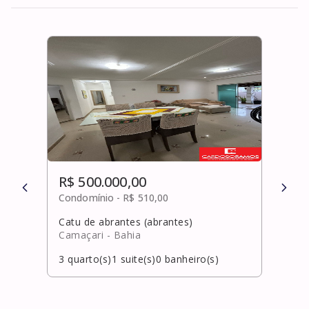
R$ 500.000,00
R$ 
Condomínio -
R$ 510,00
Cond
Catu de abrantes (abrantes)
Ipita
Camaçari
- Bahia
Laur
3
quarto(s)
1
suite(s)
0
banheiro(s)
4
qua