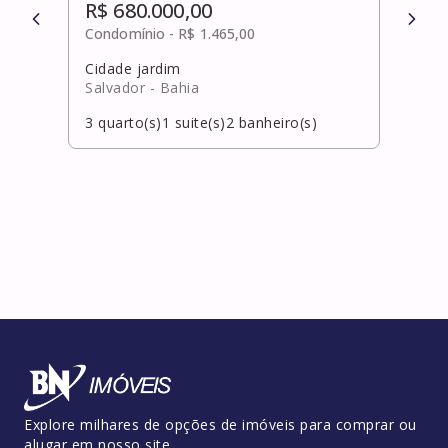
R$ 680.000,00
R$ 
Condomínio -
R$ 1.465,00
Cond
Cidade jardim
Pita
Salvador
- Bahia
Laur
3
quarto(s)
1
suite(s)
2
banheiro(s)
3
qua
Explore milhares de opções de imóveis para comprar ou
alugar em nosso site.