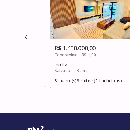
R$ 1.430.000,00
0
Condomínio -
R$ 1,00
Pituba
hia
Salvador
- Bahia
banheiro(s)
3
quarto(s)
3
suite(s)
5
banheiro(s)