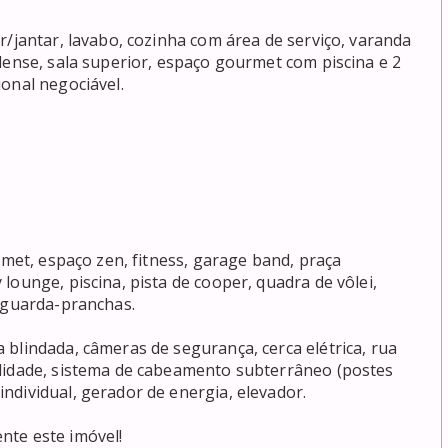
r/jantar, lavabo, cozinha com área de serviço, varanda 
dense, sala superior, espaço gourmet com piscina e 2 
al negociável.

rmet, espaço zen, fitness, garage band, praça 
ounge, piscina, pista de cooper, quadra de vôlei, 
guarda-pranchas.

blindada, câmeras de segurança, cerca elétrica, rua 
didade, sistema de cabeamento subterrâneo (postes 
ividual, gerador de energia, elevador.

e este imóvel! 
