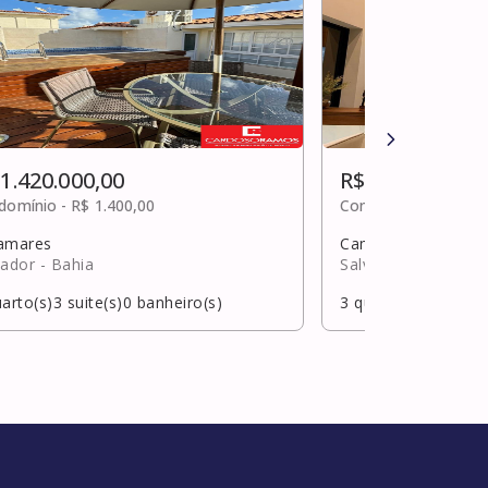
 1.420.000,00
R$ 1.428.000,0
domínio -
R$ 1.400,00
Condomínio -
R$ 2.3
amares
Caminho das árvor
vador
- Bahia
Salvador
- Bahia
arto(s)
3
suite(s)
0
banheiro(s)
3
quarto(s)
2
suite(s