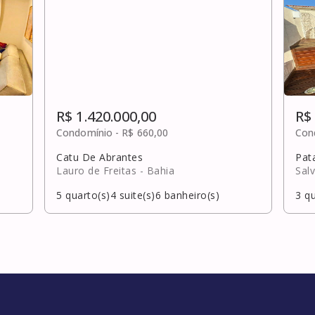
R$ 1.420.000,00
R$
Condomínio -
R$ 660,00
Con
Catu De Abrantes
Pat
Lauro de Freitas
- Bahia
Sal
5
quarto(s)
4
suite(s)
6
banheiro(s)
3
qu