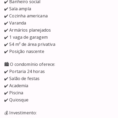
✔️ Banheiro social

✔️ Sala ampla

✔️ Cozinha americana

✔️ Varanda

✔️ Armários planejados

✔️ 1 vaga de garagem

✔️ 54 m² de área privativa

✔️ Posição nascente

🏙️ O condomínio oferece:

✔️ Portaria 24 horas

✔️ Salão de festas

✔️ Academia

✔️ Piscina

✔️ Quiosque

💰 Investimento:
