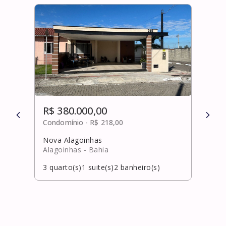
R$ 380.000,00
R$ 
Condomínio -
R$ 218,00
Cond
Nova Alagoinhas
Boa 
Alagoinhas
- Bahia
Cama
3
quarto(s)
1
suite(s)
2
banheiro(s)
2
qua