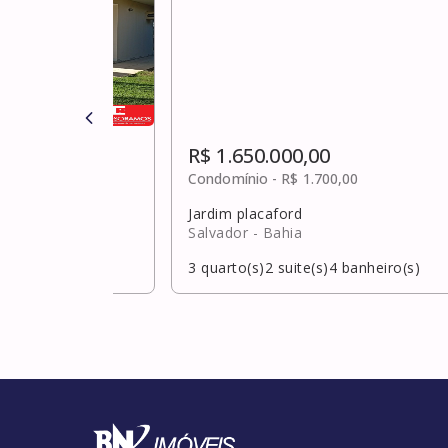
R$ 1.650.000,00
ulta
Condomínio -
R$ 1.700,00
Jardim placaford
hia
Salvador
- Bahia
banheiro(s)
3
quarto(s)
2
suite(s)
4
banheiro(s)