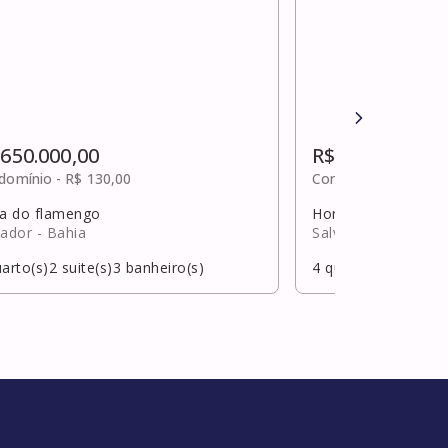
 650.000,00
R$ 4.300.000,0
domínio -
R$ 130,00
Condomínio -
R$ 2.6
ia do flamengo
Horto florestal
vador
- Bahia
Salvador
- Bahia
arto(s)
2
suite(s)
3
banheiro(s)
4
quarto(s)
4
suite(s