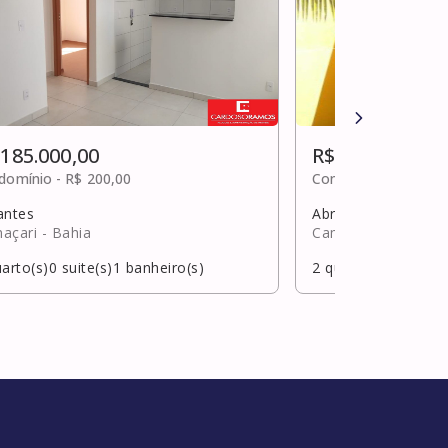
 185.000,00
R$ 180.000,00
domínio -
R$ 200,00
Condomínio -
Sob c
antes
Abrantes
açari
- Bahia
Camaçari
- Bahia
arto(s)
0
suite(s)
1
banheiro(s)
2
quarto(s)
1
suite(s