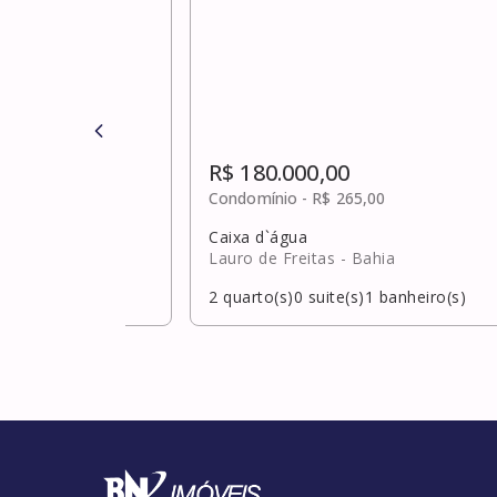
R$ 180.000,00
0
Condomínio -
R$ 265,00
Caixa d`água
hia
Lauro de Freitas
- Bahia
banheiro(s)
2
quarto(s)
0
suite(s)
1
banheiro(s)