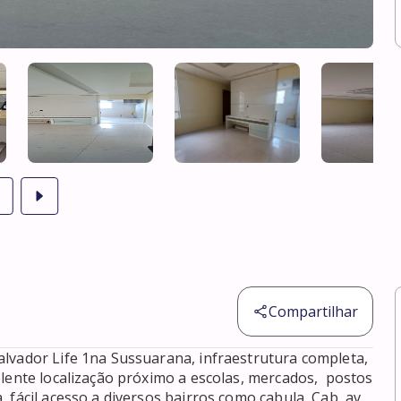
Compartilhar
lvador Life 1na Sussuarana, infraestrutura completa, 
lente localização próximo a escolas, mercados,  postos 
fácil acesso a diversos bairros como cabula, Cab, av. 