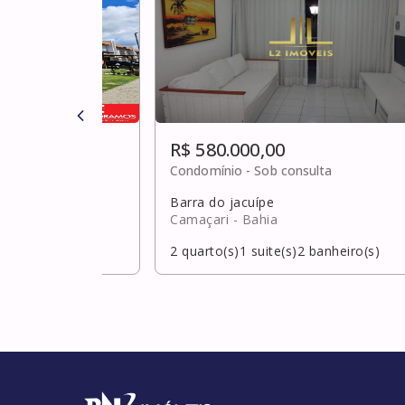
R$ 580.000,00
ulta
Condomínio -
Sob consulta
Barra do jacuípe
hia
Camaçari
- Bahia
banheiro(s)
2
quarto(s)
1
suite(s)
2
banheiro(s)