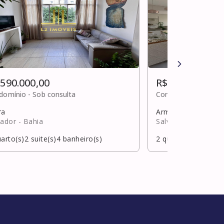
 590.000,00
R$ 580.000,00
domínio -
Sob consulta
Condomínio -
Sob c
ra
Armação
vador
- Bahia
Salvador
- Bahia
arto(s)
2
suite(s)
4
banheiro(s)
2
quarto(s)
1
suite(s