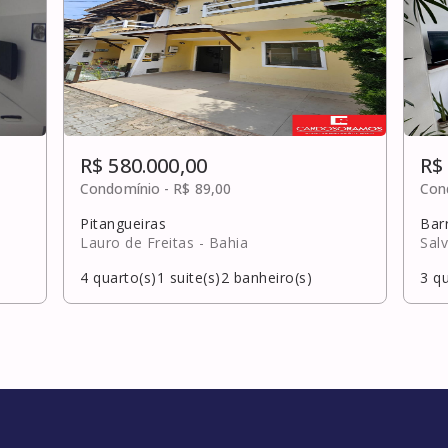
R$ 580.000,00
R$
Condomínio -
R$ 89,00
Con
Pitangueiras
Bar
Lauro de Freitas
- Bahia
Sal
4
quarto(s)
1
suite(s)
2
banheiro(s)
3
qu