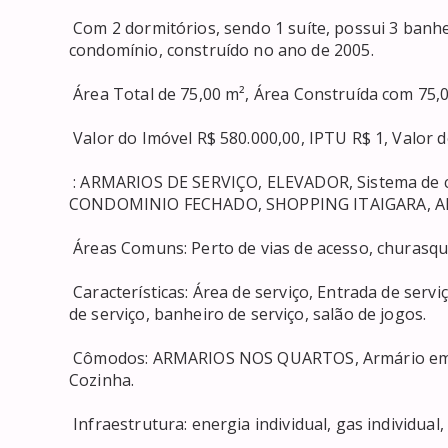
 Com 2 dormitórios, sendo 1 suíte, possui 3 banheiros, 1 vaga de garagem, 1 sala, localizado em 
condomínio, construído no ano de 2005. 

 Área Total de 75,00 m², Área Construída com 75,00 m². 

 Valor do Imóvel R$ 580.000,00, IPTU R$ 1, Valor do Condomínio R$ 1.470,00. 

 : ARMARIOS DE SERVIÇO, ELEVADOR, Sistema de cameras, AVENIDA DE VALES, Bicicletário, 
CONDOMINIO FECHADO, SHOPPING ITAIGARA, ANDAR
 Áreas Comuns: Perto de vias de acesso, churasqueira, piscina, sauna, Aceita animais. 

 Características: Área de serviço, Entrada de serviço Interfone Jardim, interfone, Móveis Planejados, area 
de serviço, banheiro de serviço, salão de jogos. 

 Cômodos: ARMARIOS NOS QUARTOS, Armário embutido no quarto Armário, Área de Serviço, Copa, 
Cozinha. 

 Infraestrutura: energia individual, gas individual, predio pastilhado. 
