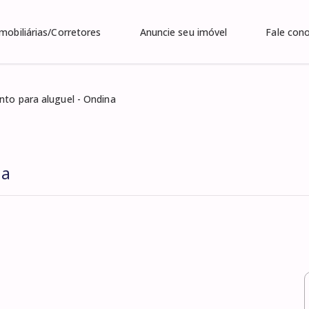
Imobiliárias/Corretores
Anuncie seu imóvel
Fale con
to para aluguel - Ondina
na