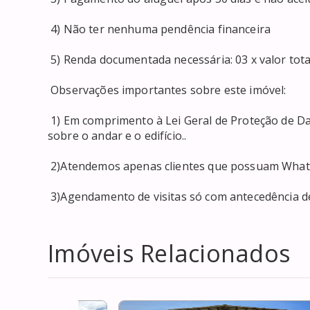
 4) Não ter nenhuma pendência financeira 

 5) Renda documentada necessária: 03 x valor total mensal ou demonstração de patrimônio. 

 Observações importantes sobre este imóvel: 

 1) Em comprimento à Lei Geral de Proteção de Dados, não podemos fornecer informações precisas 
sobre o andar e o edifício.. 

 2)Atendemos apenas clientes que possuam WhatsApp ou telefone; 

 3)Agendamento de visitas só com antecedência d
Imóveis Relacionados