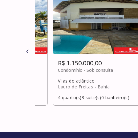
R$ 1.150.000,00
0
Condomínio -
Sob consulta
Vilas do atlântico
hia
Lauro de Freitas
- Bahia
banheiro(s)
4
quarto(s)
3
suite(s)
0
banheiro(s)