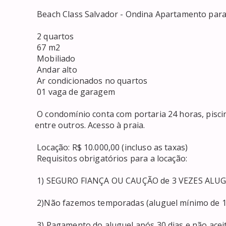
 Beach Class Salvador - Ondina Apartamento para LOCAÇÃO em ONDINA - Beach Class Salvador 

 2 quartos 

 67 m2 

 Mobiliado 

 Andar alto 

 Ar condicionados no quartos 

 01 vaga de garagem 

 O condomínio conta com portaria 24 horas, piscina, academia, cooworking, espaço gormet, lavanderia, 
entre outros. Acesso à praia. 

 Locação: R$ 10.000,00 (incluso as taxas) 

 Requisitos obrigatórios para a locação: 

 1) SEGURO FIANÇA OU CAUÇÃO de 3 VEZES ALUGUEL SEM TAXAS) 

 2)Não fazemos temporadas (aluguel mínimo de 1 ano ) 

 3) Pagamento do aluguel após 30 dias e não aceitamos fiador 
