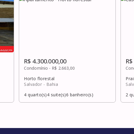
R$ 4.300.000,00
R$
Condomínio -
R$ 2.663,00
Con
Horto florestal
Pra
Salvador
- Bahia
Sal
4
quarto(s)
4
suite(s)
6
banheiro(s)
2
qu