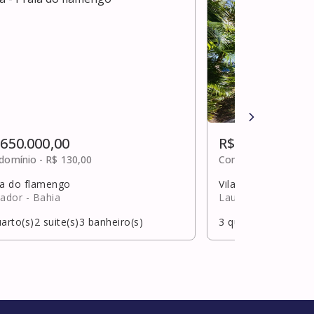
 650.000,00
R$ 650.000,00
domínio -
R$ 130,00
Condomínio -
R$ 40
ia do flamengo
Vila praiana
vador
- Bahia
Lauro de Freitas
- 
arto(s)
2
suite(s)
3
banheiro(s)
3
quarto(s)
1
suite(s