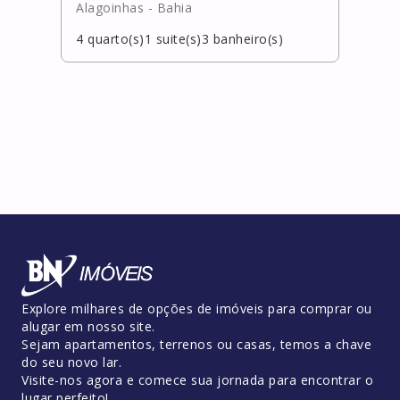
Alagoinhas
- Bahia
Salv
4
quarto(s)
1
suite(s)
3
banheiro(s)
1
qua
Explore milhares de opções de imóveis para comprar ou
alugar em nosso site.
Sejam apartamentos, terrenos ou casas, temos a chave
do seu novo lar.
Visite-nos agora e comece sua jornada para encontrar o
lugar perfeito!