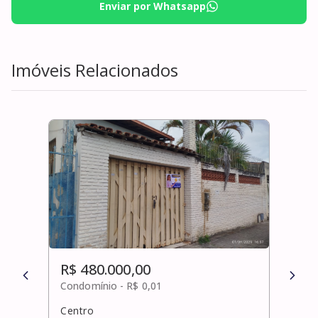
Enviar por Whatsapp
Imóveis Relacionados
R$ 480.000,00
R$ 
Condomínio -
R$ 0,01
Cond
Centro
Pitu