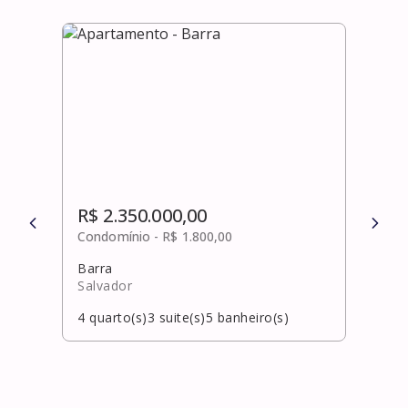
R$ 2.350.000,00
R$ 
Condomínio -
R$ 1.800,00
Cond
Barra
Vilas
Salvador
Laur
4
quarto(s)
3
suite(s)
5
banheiro(s)
5
qua