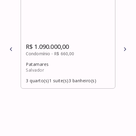
R$ 1.090.000,00
R$ 
Condomínio -
R$ 660,00
Cond
Patamares
Pata
Salvador
Salv
3
quarto(s)
1
suite(s)
3
banheiro(s)
3
qua