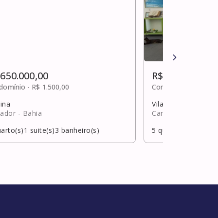
 650.000,00
R$ 650.000,00
domínio -
R$ 1.500,00
Condomínio -
R$ 40
ina
Vila de abrantes
vador
- Bahia
Camaçari
- Bahia
arto(s)
1
suite(s)
3
banheiro(s)
5
quarto(s)
3
suite(s