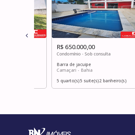
R$ 650.000,00
ulta
Condomínio -
Sob consulta
Barra de jacuipe
hia
Camaçari
- Bahia
banheiro(s)
5
quarto(s)
5
suite(s)
2
banheiro(s)