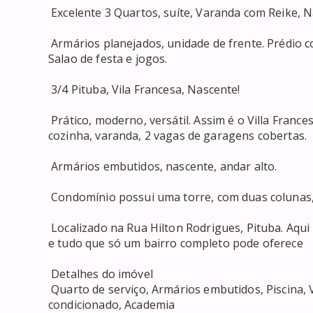
 Excelente 3 Quartos, suíte, Varanda com Reike, Nascente, 2 Garagem, 80m2, Porcelanato, 

 Armários planejados, unidade de frente. Prédio com piscina, espaço gourmet, Brinquedoteca, Academia, 
Salao de festa e jogos. 

 3/4 Pituba, Vila Francesa, Nascente! 

 Prático, moderno, versátil. Assim é o Villa Francesa. 80 m² divididos em, 3/4 sendo uma suíte, closet, sala 
cozinha, varanda, 2 vagas de garagens cobertas. 

 Armários embutidos, nascente, andar alto. 

 Condomínio possui uma torre, com duas colunas, 15 andares, total infraestrutura de lazer. 

 Localizado na Rua Hilton Rodrigues, Pituba. Aqui você conta com shoppings, praias, escolas, faculdades 
e tudo que só um bairro completo pode oferece 

 Detalhes do imóvel 

 Quarto de serviço, Armários embutidos, Piscina, Varanda, Armários na cozinha, Área de serviço, Ar 
condicionado, Academia 
