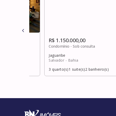
R$ 1.150.000,00
,00
Condomínio -
Sob consulta
Jaguaribe
Salvador
- Bahia
banheiro(s)
3
quarto(s)
1
suite(s)
2
banheiro(s)