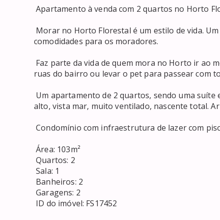
 Apartamento à venda com 2 quartos no Horto Florestal Código FS17452 

 Morar no Horto Florestal é um estilo de vida. Um bairro central, perto de tudo e com muitas 
comodidades para os moradores. 

 Faz parte da vida de quem mora no Horto ir ao mercado ou na farmácia andando, praticar esportes nas 
ruas do bairro ou levar o pet para passear com to
 Um apartamento de 2 quartos, sendo uma suíte e home office, super amplo. Apartamento de andar 
alto, vista mar, muito ventilado, nascente total. 
 Condomínio com infraestrutura de lazer com piscina, academia, salão de festa e espaço gourmet. 

 Área: 103m² 

 Quartos: 2 

 Sala: 1 

 Banheiros: 2 

 Garagens: 2 

 ID do imóvel: FS17452 
