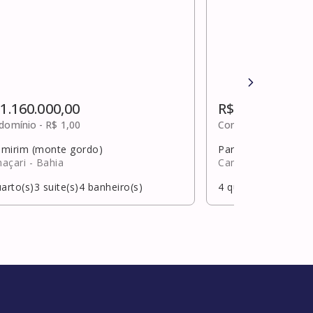
 1.160.000,00
R$ 1.150.000,0
domínio -
R$ 1,00
Condomínio -
Sob c
cimirim (monte gordo)
Parque das dunas (
açari
- Bahia
Camaçari
- Bahia
arto(s)
3
suite(s)
4
banheiro(s)
4
quarto(s)
2
suite(s