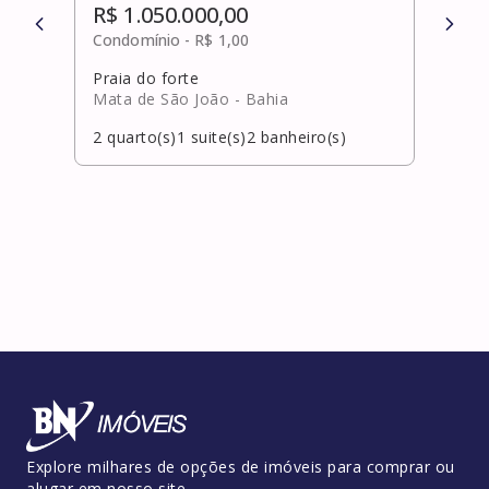
R$ 1.050.000,00
R$ 
Condomínio -
R$ 1,00
Cond
Praia do forte
Pitu
Mata de São João
- Bahia
Salv
2
quarto(s)
1
suite(s)
2
banheiro(s)
2
qua
Explore milhares de opções de imóveis para comprar ou
alugar em nosso site.