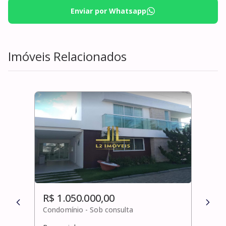
Enviar por Whatsapp
Imóveis Relacionados
R$ 1.050.000,00
R$ 
Condomínio -
Sob consulta
Cond