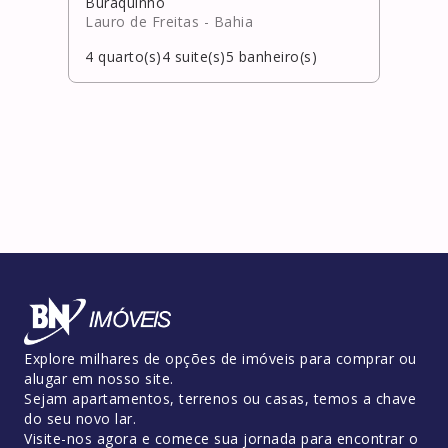
Buraquinho
Bura
Lauro de Freitas
- Bahia
Laur
4
quarto(s)
4
suite(s)
5
banheiro(s)
4
qua
Explore milhares de opções de imóveis para comprar ou
alugar em nosso site.
Sejam apartamentos, terrenos ou casas, temos a chave
do seu novo lar.
Visite-nos agora e comece sua jornada para encontrar o