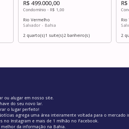
R$ 499.000,00
R$
Condomínio -
R$ 1,00
Con
Rio Vermelho
Rio
Salvador
- Bahia
Sal
2
quarto(s)
1
suite(s)
2
banheiro(s)
2
qu
r ou alugar em nosso site.
have do seu novo lar.
ar o lugar perfeito!
tícias agrega uma área inteiramente voltada para o mercado im
es no Instagram e mais de 1 milhão no Facebook.
o melhor da informação na Bahia.