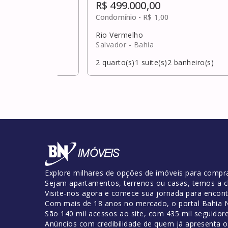
R$ 499.000,00
Condomínio -
R$ 1,00
Rio Vermelho
Salvador
- Bahia
banheiro(s)
2
quarto(s)
1
suite(s)
2
banheiro(s)
Explore milhares de opções de imóveis para compra
Sejam apartamentos, terrenos ou casas, temos a c
Visite-nos agora e comece sua jornada para encontr
Com mais de 18 anos no mercado, o portal Bahia No
São 140 mil acessos ao site, com 435 mil seguidor
Anúncios com credibilidade de quem já apresenta 