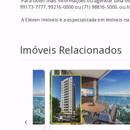
 Para obter mais informações ou agendar uma visita, é possível entrar em contato pelos números (71) 
99173-7777, 99216-0000 ou (71) 98816-5000. ou ht
 A Eleven Imóveis é a especializada em imóveis na Bahia e terá satisfação em atendê-lo. 

Imóveis Relacionados