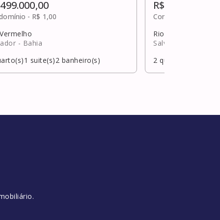
 499.000,00
R$ 499.000,00
domínio -
R$ 1,00
Condomínio -
R$ 1,0
 Vermelho
Rio Vermelho
vador
- Bahia
Salvador
- Bahia
arto(s)
1
suite(s)
2
banheiro(s)
2
quarto(s)
1
suite(s
obiliário.