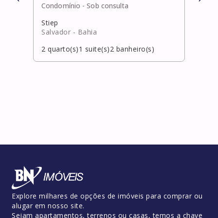
Condomínio -
Sob consulta
Cond
Stiep
Cami
Salvador
- Bahia
Salv
2
quarto(s)
1
suite(s)
2
banheiro(s)
3
qua
Explore milhares de opções de imóveis para comprar ou
alugar em nosso site.
Sejam apartamentos, terrenos ou casas, temos a chave