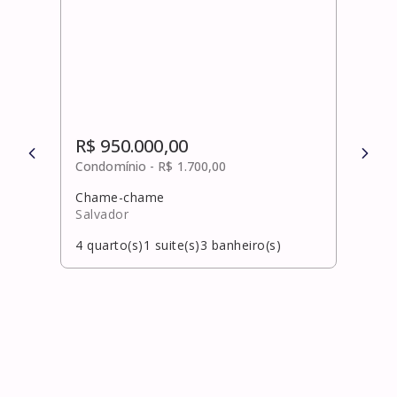
R$ 950.000,00
R$ 
Condomínio -
R$ 1.700,00
Cond
Chame-chame
Ondi
Salvador
Salv
4
quarto(s)
1
suite(s)
3
banheiro(s)
4
qua