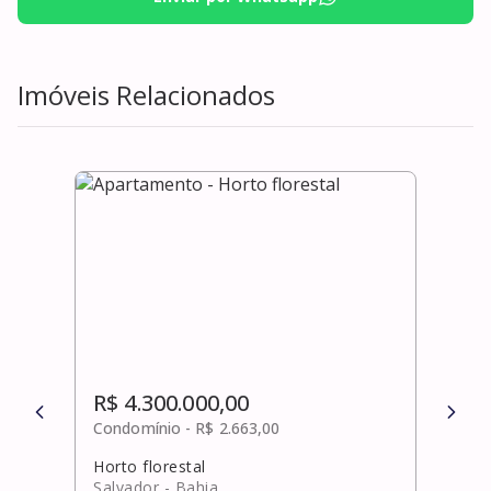
Imóveis Relacionados
R$ 4.300.000,00
R$ 
Condomínio -
R$ 2.663,00
Cond
Horto florestal
Abra
Salvador
- Bahia
Cama