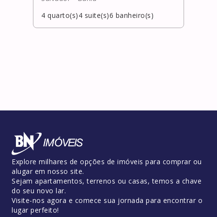
4
quarto(s)
4
suite(s)
6
banheiro(s)
5
qua
Explore milhares de opções de imóveis para comprar ou
alugar em nosso site.
Sejam apartamentos, terrenos ou casas, temos a chave
do seu novo lar.
Visite-nos agora e comece sua jornada para encontrar o
lugar perfeito!