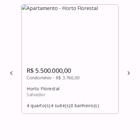
R$ 5.500.000,00
R$ 
Condomínio -
R$ 3.760,00
Cond
Horto Florestal
Praia
Salvador
Mata
4
quarto(s)
4
suite(s)
0
banheiro(s)
5
qua