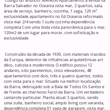
 Código do anúncio: MAI4030 Apartamento a venda na 
Barra Salvador no Oceania vista mar, 2 quartos, sala, 
área de serviço, banheiro, cozinha, 1 vaga, 120 m². 
exclusividade apartamento no Ed Oceania reformado 
vista mar 2/4 sendo 1 suite cozinha dependência 
completa Com uma linda vista panorâmica para o mar, 
120m2 de um lugar para morar, com sofisticação e 
exclusividade. 

 Construído da década de 1930, com materiais trazidos 
da Europa, detentor de influências arquitetônicas art 
déco, cubista e modernista. O edifício possui 12 
andares, oito pavimentos, cinco elevadores, 48 
apartamentos com dois, três e quatro quartos, todos 
com vista para o mar. Situado na melhor localização 
da Barra, debruçado sob a Baía de Todos Os Santos e 
de frente ao charmoso Farol da Barra. Um verdadeiro 
camarote particular. Planta atual: 3 quartos, sendo 
uma suíte, banheiro social, amplo living com varanda, 
dependência completa 01 vaga de garagem, vista mar, 