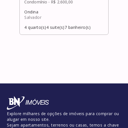
Condomínio -
R$ 2.600,00
Cond
Ondina
Piat
Salvador
Salv
4
quarto(s)
4
suite(s)
7
banheiro(s)
3
qua
Explore milhares de opções de imóveis para comprar ou
alugar em nosso site.
Sejam apartamentos, terrenos ou casas, temos a chave