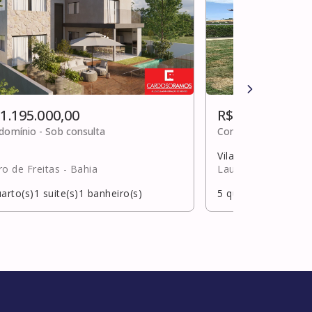
 1.195.000,00
R$ 1.200.000,0
domínio -
Sob consulta
Condomínio -
Sob c
Vilas do atlântico
ro de Freitas
- Bahia
Lauro de Freitas
- 
arto(s)
1
suite(s)
1
banheiro(s)
5
quarto(s)
3
suite(s