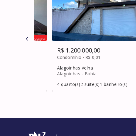
R$ 1.200.000,00
0
Condomínio -
R$ 0,01
Alagoinhas Velha
Alagoinhas
- Bahia
banheiro(s)
4
quarto(s)
2
suite(s)
1
banheiro(s)