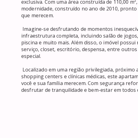
exclusiva. Com uma área construída de 110,00 m², 
modernidade, construído no ano de 2010, pronto p
que merecem. 

 Imagine-se desfrutando de momentos inesquecíveis neste apartamento que conta com uma 
infraestrutura completa, incluindo salão de jogos
piscina e muito mais. Além disso, o imóvel possui 
serviço, closet, escritório, despensa, entre outro
especial. 

 Localizado em uma região privilegiada, próximo a bares, restaurantes, escolas, farmácias, hospitais, 
shopping centers e clínicas médicas, este aparta
você e sua família merecem. Com segurança reforç
desfrutar de tranquilidade e bem-estar em todos