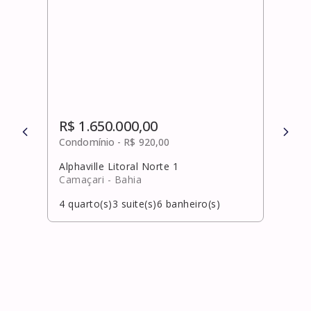
R$ 1.650.000,00
R$ 
Condomínio -
R$ 920,00
Cond
Alphaville Litoral Norte 1
Pata
Camaçari
- Bahia
Salv
)
4
quarto(s)
3
suite(s)
6
banheiro(s)
4
qua