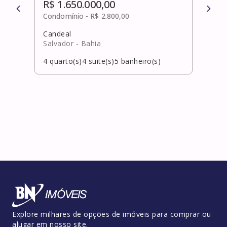
R$ 1.650.000,00
R$ 
Condomínio -
R$ 2.800,00
Cond
Candeal
Alpha
Salvador
- Bahia
Cama
)
4
quarto(s)
4
suite(s)
5
banheiro(s)
4
qua
Explore milhares de opções de imóveis para comprar ou
alugar em nosso site.