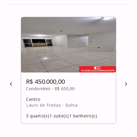
R$ 450.000,00
R$ 
Condomínio -
R$ 650,00
Cond
Centro
Barb
Lauro de Freitas
- Bahia
Salv
3
quarto(s)
1
suite(s)
1
banheiro(s)
2
qua