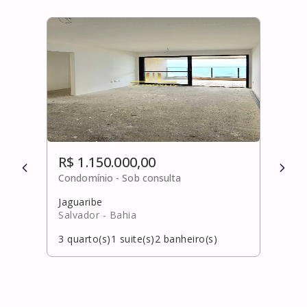
R$ 1.150.000,00
R$ 
Condomínio -
Sob consulta
Cond
Jaguaribe
Arm
Salvador
- Bahia
Salv
3
quarto(s)
1
suite(s)
2
banheiro(s)
3
qua