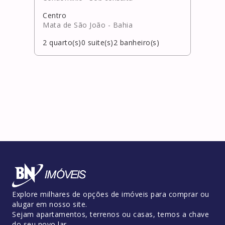
Centro
Pitu
Mata de São João
- Bahia
Salv
2
quarto(s)
0
suite(s)
2
banheiro(s)
1
qua
Explore milhares de opções de imóveis para comprar ou
alugar em nosso site.
Sejam apartamentos, terrenos ou casas, temos a chave
do seu novo lar.