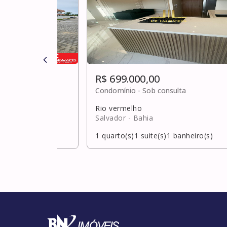
R$ 699.000,00
ulta
Condomínio -
Sob consulta
Rio vermelho
hia
Salvador
- Bahia
banheiro(s)
1
quarto(s)
1
suite(s)
1
banheiro(s)