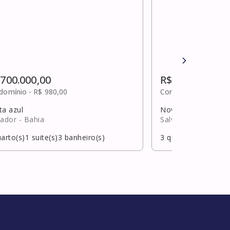
 700.000,00
R$ 700.000,00
domínio -
R$ 980,00
Condomínio -
Sob c
ta azul
Nova brasília de it
vador
- Bahia
Salvador
- Bahia
arto(s)
1
suite(s)
3
banheiro(s)
3
quarto(s)
3
suite(s