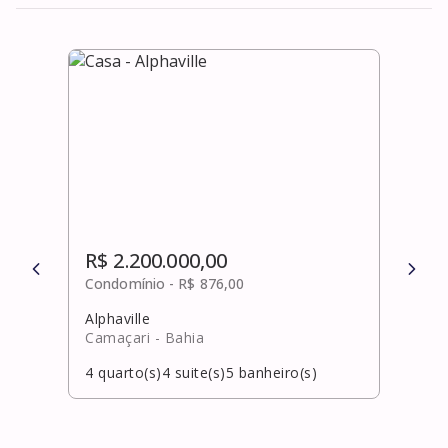
R$ 2.200.000,00
R$ 
Condomínio -
R$ 876,00
Cond
Alphaville
Horto
Camaçari
- Bahia
Salv
4
quarto(s)
4
suite(s)
5
banheiro(s)
4
qua