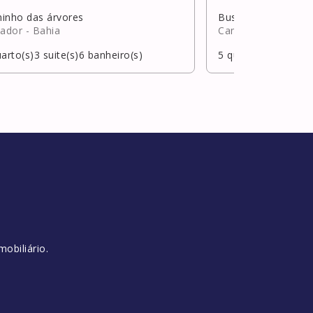
inho das árvores
Busca Vida
vador
- Bahia
Camaçari
- Bahia
arto(s)
3
suite(s)
6
banheiro(s)
5
quarto(s)
4
suite(s
obiliário.