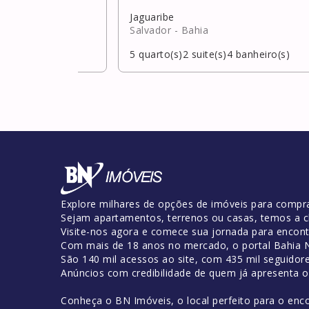
rdo)
Jaguaribe
Salvador
- Bahia
banheiro(s)
5
quarto(s)
2
suite(s)
4
banheiro(s)
Explore milhares de opções de imóveis para compra
Sejam apartamentos, terrenos ou casas, temos a c
Visite-nos agora e comece sua jornada para encontr
Com mais de 18 anos no mercado, o portal Bahia No
São 140 mil acessos ao site, com 435 mil seguidor
Anúncios com credibilidade de quem já apresenta 
Conheça o BN Imóveis, o local perfeito para o enc