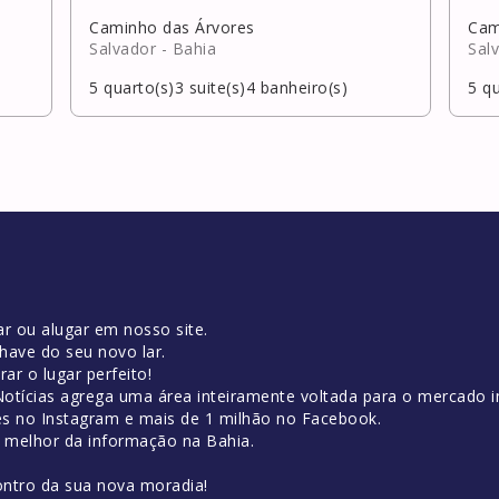
Caminho das Árvores
Cam
Salvador
- Bahia
Sal
5
quarto(s)
3
suite(s)
4
banheiro(s)
5
qu
r ou alugar em nosso site.
have do seu novo lar.
ar o lugar perfeito!
tícias agrega uma área inteiramente voltada para o mercado im
es no Instagram e mais de 1 milhão no Facebook.
o melhor da informação na Bahia.
ontro da sua nova moradia!