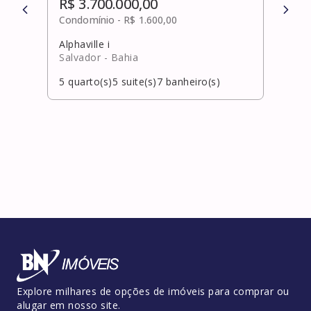
R$ 3.700.000,00
R$ 
Condomínio -
R$ 1.600,00
Cond
Alphaville i
Alpha
Salvador
- Bahia
Salv
5
quarto(s)
5
suite(s)
7
banheiro(s)
5
qua
Explore milhares de opções de imóveis para comprar ou
alugar em nosso site.