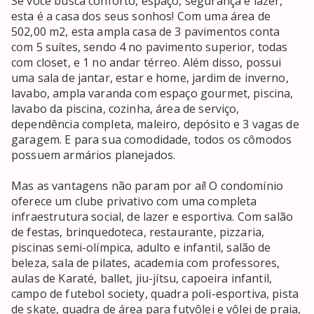
Se você busca conforto, espaço, segurança e lazer, 
esta é a casa dos seus sonhos! Com uma área de 
502,00 m2, esta ampla casa de 3 pavimentos conta 
com 5 suítes, sendo 4 no pavimento superior, todas 
com closet, e 1 no andar térreo. Além disso, possui 
uma sala de jantar, estar e home, jardim de inverno, 
lavabo, ampla varanda com espaço gourmet, piscina, 
lavabo da piscina, cozinha, área de serviço, 
dependência completa, maleiro, depósito e 3 vagas de 
garagem. E para sua comodidade, todos os cômodos 
possuem armários planejados.

Mas as vantagens não param por aí! O condomínio 
oferece um clube privativo com uma completa 
infraestrutura social, de lazer e esportiva. Com salão 
de festas, brinquedoteca, restaurante, pizzaria, 
piscinas semi-olímpica, adulto e infantil, salão de 
beleza, sala de pilates, academia com professores, 
aulas de Karaté, ballet, jiu-jítsu, capoeira infantil, 
campo de futebol society, quadra poli-esportiva, pista 
de skate, quadra de área para futvôlei e vôlei de praia, 