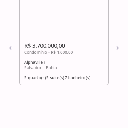
R$ 3.700.000,00
R$ 
Condomínio -
R$ 1.600,00
Cond
Alphaville i
Alpha
Salvador
- Bahia
Salv
5
quarto(s)
5
suite(s)
7
banheiro(s)
5
qua