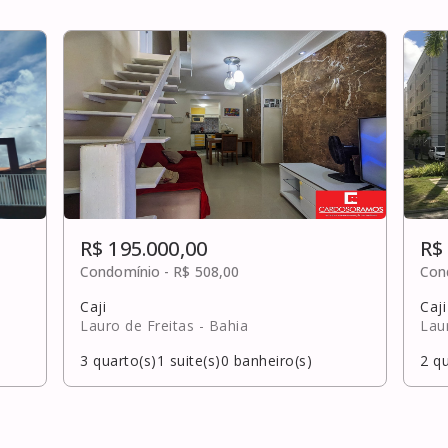
R$ 195.000,00
R$
Condomínio -
R$ 508,00
Con
Caji
Caji
Lauro de Freitas
- Bahia
Lau
3
quarto(s)
1
suite(s)
0
banheiro(s)
2
qu