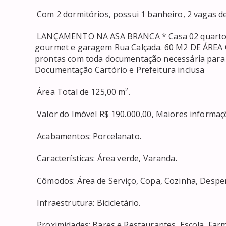
 Com 2 dormitórios, possui 1 banheiro, 2 vagas de garagem, 1 sala, construído no ano de 2023. 

 LANÇAMENTO NA ASA BRANCA * Casa 02 quartos , sala, cozinha, área de serviço, corredor lateral, área 
gourmet e garagem Rua Calçada. 60 M2 DE ÁRE
prontas com toda documentação necessária para 
Documentação Cartório e Prefeitura inclusa 

 Área Total de 125,00 m². 

 Valor do Imóvel R$ 190.000,00, Maiores informações consulte-nos!. 

 Acabamentos: Porcelanato. 

 Características: Área verde, Varanda. 

 Cômodos: Área de Serviço, Copa, Cozinha, Despensa. 

 Infraestrutura: Bicicletário. 

 Proximidades: Bares e Restaurantes, Escola, Farmácia, Supermercado, Academia, Clinica Pet, 