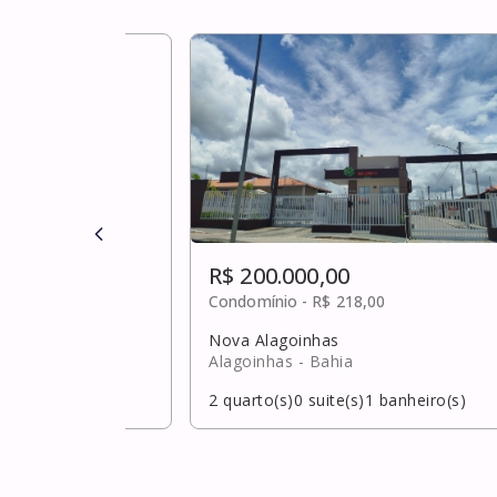
R$ 200.000,00
ulta
Condomínio -
R$ 218,00
Nova Alagoinhas
hia
Alagoinhas
- Bahia
banheiro(s)
2
quarto(s)
0
suite(s)
1
banheiro(s)