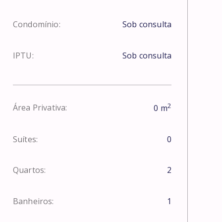
Condomínio:
Sob consulta
IPTU:
Sob consulta
2
Área Privativa:
0
m
Suítes:
0
Quartos:
2
Banheiros:
1