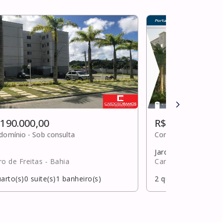
 190.000,00
R$ 190.329,00
domínio -
Sob consulta
Condomínio -
Sob c
Jardim limoeiro
ro de Freitas
- Bahia
Camaçari
- Bahia
arto(s)
0
suite(s)
1
banheiro(s)
2
quarto(s)
0
suite(s