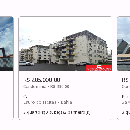
R$ 205.000,00
R$
Condomínio -
R$ 336,00
Con
Caji
Pit
Lauro de Freitas
- Bahia
Sal
3
quarto(s)
0
suite(s)
2
banheiro(s)
3
qu