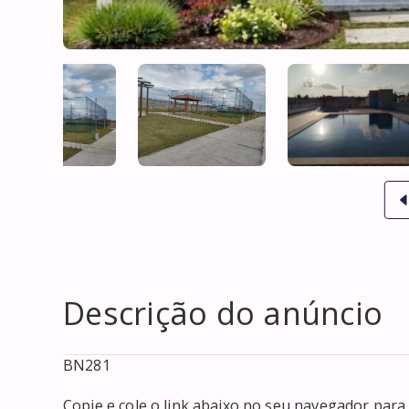
Descrição do anúncio
BN281

Copie e cole o link abaixo no seu navegador para v