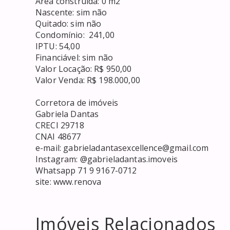
Área construída: 0 m2

Nascente: sim não

Quitado: sim não

Condomínio:  241,00

IPTU: 54,00

Financiável: sim não

Valor Locação: R$ 950,00

Valor Venda: R$ 198.000,00

Corretora de imóveis

Gabriela Dantas

CRECI 29718

CNAI 48677

e-mail: gabrieladantasexcellence@gmail.com

Instagram: @gabrieladantas.imoveis

Whatsapp 71 9 9167-0712

site: www.renova
Imóveis Relacionados