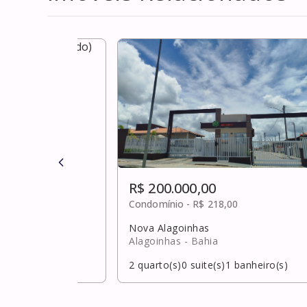
R$ 200.000,00
ulta
Condomínio -
R$ 218,00
nte gordo)
Nova Alagoinhas
Alagoinhas
- Bahia
banheiro(s)
2
quarto(s)
0
suite(s)
1
banheiro(s)