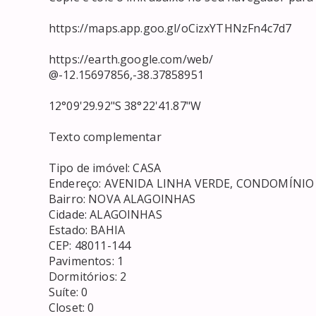
https://maps.app.goo.gl/oCizxYTHNzFn4c7d7

https://earth.google.com/web/

@-12.15697856,-38.37858951

12°09'29.92"S 38°22'41.87"W

Texto complementar

Tipo de imóvel: CASA

Endereço: AVENIDA LINHA VERDE, CONDOMÍNIO RE
Bairro: NOVA ALAGOINHAS

Cidade: ALAGOINHAS

Estado: BAHIA

CEP: 48011-144

Pavimentos: 1

Dormitórios: 2

Suíte: 0

Closet: 0 
