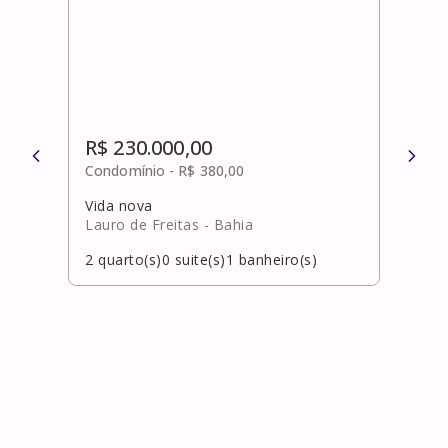
R$ 230.000,00
R$ 
Condomínio -
R$ 380,00
Cond
Vida nova
Vida
Lauro de Freitas
- Bahia
Laur
2
quarto(s)
0
suite(s)
1
banheiro(s)
2
qua