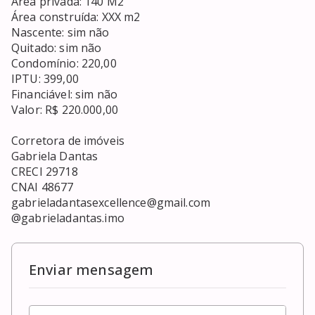
Área privada: 140 M2 

Área construída: XXX m2

Nascente: sim não

Quitado: sim não

Condomínio: 220,00

IPTU: 399,00

Financiável: sim não

Valor: R$ 220.000,00

Corretora de imóveis 

Gabriela Dantas 

CRECI 29718

CNAI 48677

gabrieladantasexcellence@gmail.com

@gabrieladantas.imo
Enviar mensagem