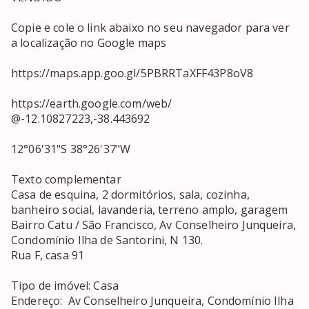
Copie e cole o link abaixo no seu navegador para ver 
a localização no Google maps

https://maps.app.goo.gl/5PBRRTaXFF43P8oV8

https://earth.google.com/web/

@-12.10827223,-38.443692

12°06'31"S 38°26'37"W

Texto complementar

Casa de esquina, 2 dormitórios, sala, cozinha, 
banheiro social, lavanderia, terreno amplo, garagem

Bairro Catu / São Francisco, Av Conselheiro Junqueira, 
Condomínio Ilha de Santorini, N 130.

Rua F, casa 91

Tipo de imóvel: Casa

Endereço:  Av Conselheiro Junqueira, Condomínio Ilha 