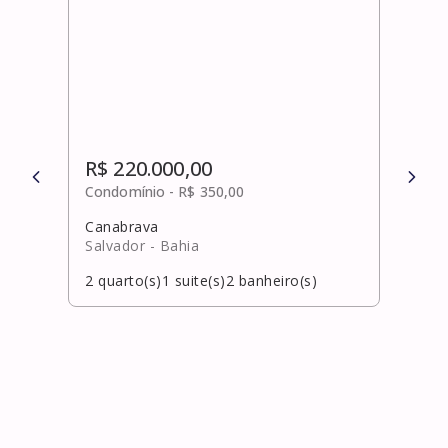
R$ 220.000,00
R$ 
Condomínio -
R$ 350,00
Cond
Canabrava
Vida
Salvador
- Bahia
Laur
2
quarto(s)
1
suite(s)
2
banheiro(s)
2
qua