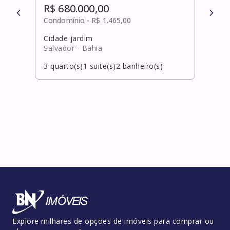
R$ 680.000,00
R$ 
Condomínio -
R$ 1.465,00
Cond
Cidade jardim
Pita
Salvador
- Bahia
Laur
3
quarto(s)
1
suite(s)
2
banheiro(s)
3
qua
Explore milhares de opções de imóveis para comprar ou