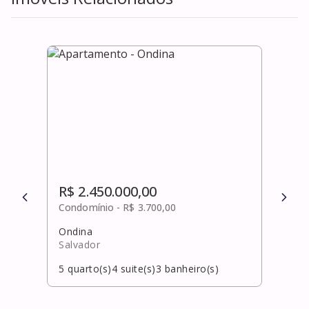
R$ 2.450.000,00
R$ 
Condomínio -
R$ 3.700,00
Cond
Ondina
Piat
Salvador
Salv
5
quarto(s)
4
suite(s)
3
banheiro(s)
5
qua