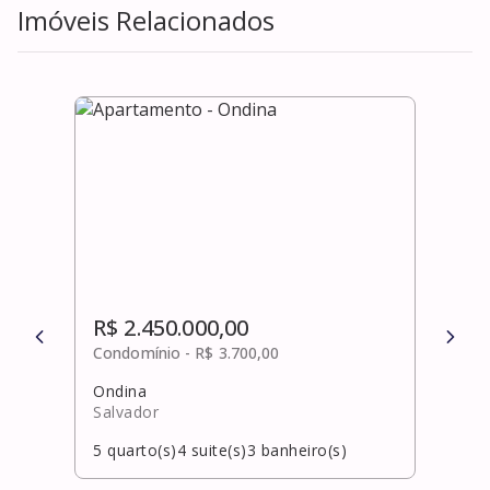
Imóveis Relacionados
R$ 2.450.000,00
R$ 
Condomínio -
R$ 3.700,00
Cond
Ondina
Piat
Salvador
Salv
5
quarto(s)
4
suite(s)
3
banheiro(s)
5
qua